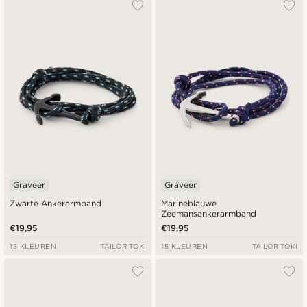
Populairste
Nieuwste
Laagste prijs
Hoogste prijs
Graveer
Graveer
Zwarte Ankerarmband
Marineblauwe
Zeemansankerarmband
€19,95
€19,95
15 KLEUREN
TAILOR TOKI
15 KLEUREN
TAILOR TOKI