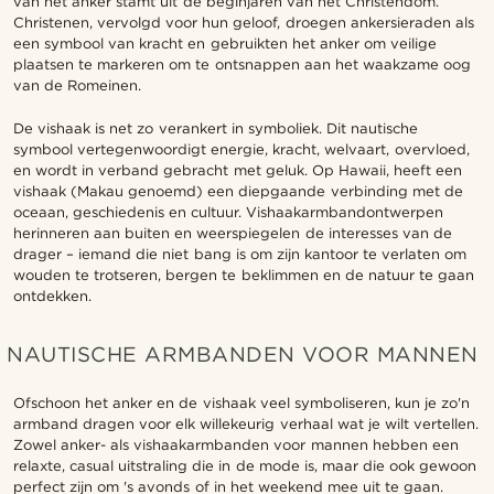
van het anker stamt uit de beginjaren van het Christendom.
Christenen, vervolgd voor hun geloof, droegen ankersieraden als
een symbool van kracht en gebruikten het anker om veilige
plaatsen te markeren om te ontsnappen aan het waakzame oog
van de Romeinen.
De vishaak is net zo verankert in symboliek. Dit nautische
symbool vertegenwoordigt energie, kracht, welvaart, overvloed,
en wordt in verband gebracht met geluk. Op Hawaii, heeft een
vishaak (Makau genoemd) een diepgaande verbinding met de
oceaan, geschiedenis en cultuur. Vishaakarmbandontwerpen
herinneren aan buiten en weerspiegelen de interesses van de
drager – iemand die niet bang is om zijn kantoor te verlaten om
wouden te trotseren, bergen te beklimmen en de natuur te gaan
ontdekken.
NAUTISCHE ARMBANDEN VOOR MANNEN
Ofschoon het anker en de vishaak veel symboliseren, kun je zo'n
armband dragen voor elk willekeurig verhaal wat je wilt vertellen.
Zowel anker- als vishaakarmbanden voor mannen hebben een
relaxte, casual uitstraling die in de mode is, maar die ook gewoon
perfect zijn om 's avonds of in het weekend mee uit te gaan.