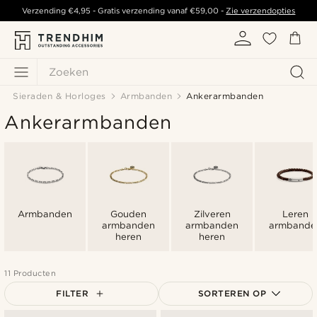
Verzending
€4,95
- Gratis verzending vanaf
€59,00
-
Zie verzendopties
Zoeken
Sieraden & Horloges
Armbanden
Ankerarmbanden
Ankerarmbanden
Armbanden
Gouden
Zilveren
Leren
armbanden
armbanden
armbande
heren
heren
11 Producten
FILTER
SORTEREN OP