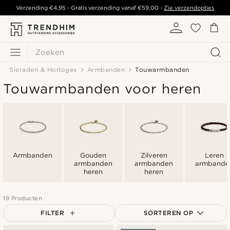
Verzending
€4,95
- Gratis verzending vanaf
€59,00
-
Zie verzendopties
Zoeken
Sieraden & Horloges
Armbanden
Touwarmbanden
Touwarmbanden voor heren
Armbanden
Gouden
Zilveren
Leren
armbanden
armbanden
armbande
heren
heren
19 Producten
FILTER
SORTEREN OP