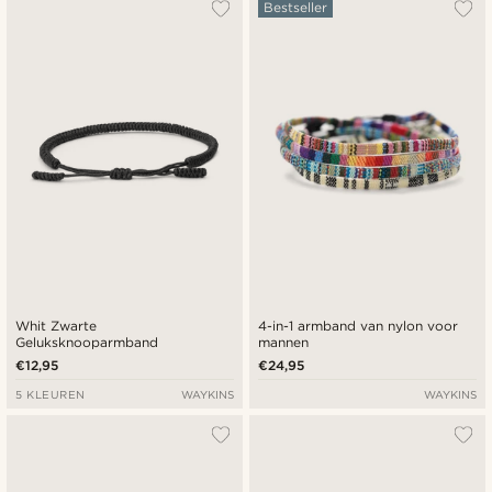
Populairste
Bestseller
Nieuwste
Laagste prijs
Hoogste prijs
Whit Zwarte
4-in-1 armband van nylon voor
Geluksknooparmband
mannen
€12,95
€24,95
5 KLEUREN
WAYKINS
WAYKINS