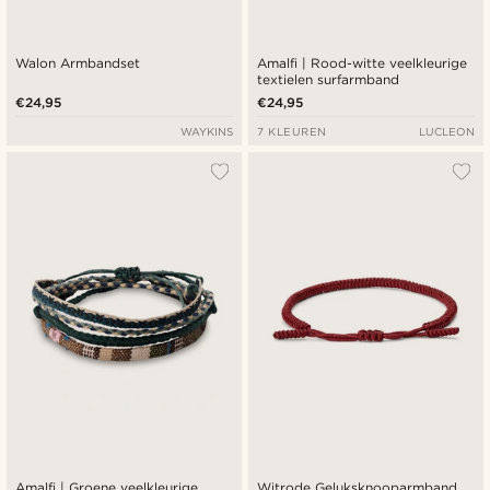
Walon Armbandset
Amalfi | Rood-witte veelkleurige
textielen surfarmband
€24,95
€24,95
WAYKINS
7 KLEUREN
LUCLEON
Amalfi | Groene veelkleurige
Witrode Geluksknooparmband