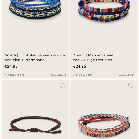
Amalfi | Lichtblauwe veelkleurige
Amalfi | Marineblauwe
textielen surfarmband
veelkleurige textielen
surfarmband
€24,95
€24,95
7 KLEUREN
LUCLEON
7 KLEUREN
LUCLEON