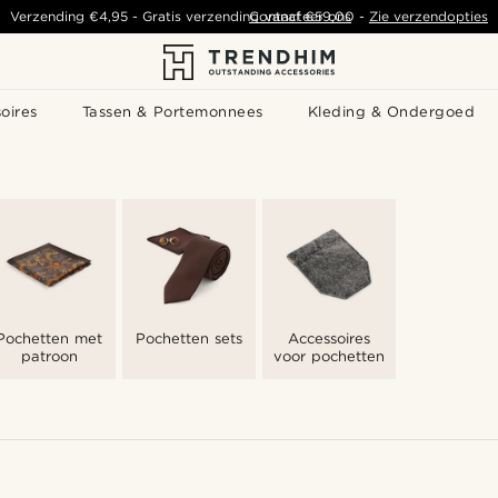
Verzending
€4,95
-
Gratis verzending vanaf
Contacteer ons
€59,00
-
Zie verzendopties
oires
Tassen & Portemonnees
Kleding & Ondergoed
Pochetten met
Pochetten sets
Accessoires
patroon
voor pochetten