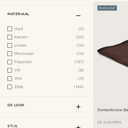
Bestseller
MATERIAAL
Hout
(2)
Katoen
(20)
Linnen
(14)
Microvezel
(14)
Polyester
(137)
Vilt
(8)
Wol
(11)
Zijde
(144)
DE LOOK
Donkerbruine Ba
29 KLEUREN
STIJL