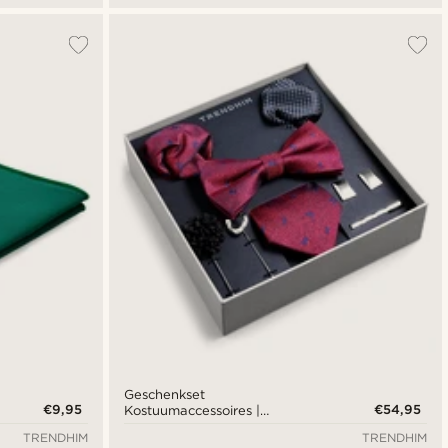
Geschenkset
€9,95
€54,95
Kostuumaccessoires |
Karmozijnrode en
TRENDHIM
TRENDHIM
Koningsblauwe Set met