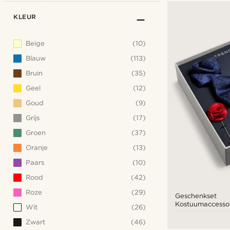
KLEUR
Beige
(10)
Blauw
(113)
Bruin
(35)
Geel
(12)
Goud
(9)
Grijs
(17)
Groen
(37)
Oranje
(13)
Paars
(10)
Rood
(42)
Roze
(29)
Geschenkset
Kostuumaccessoi
Wit
(26)
Rode en Zilverkl
Zwart
(46)