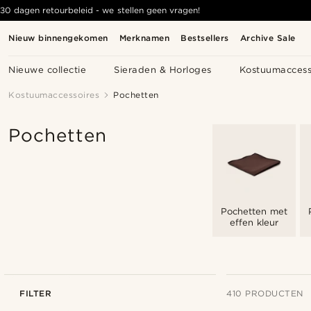
30 dagen retourbeleid - we stellen geen vragen!
Nieuw binnengekomen
Merknamen
Bestsellers
Archive Sale
Nieuwe collectie
Sieraden & Horloges
Kostuumaccess
Kostuumaccessoires
Pochetten
Pochetten
Pochetten met
effen kleur
FILTER
410 PRODUCTEN