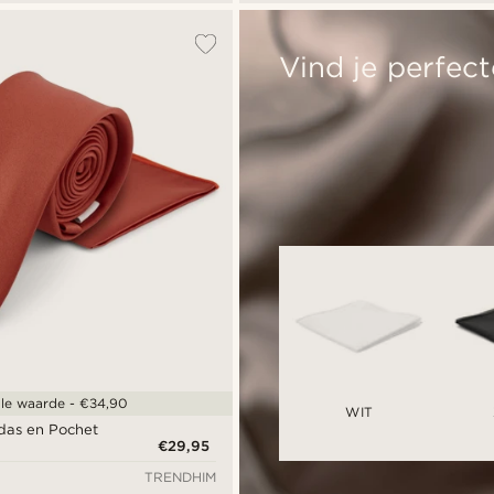
Vind je perfect
le waarde - €34,90
WIT
pdas en Pochet
€29,95
TRENDHIM