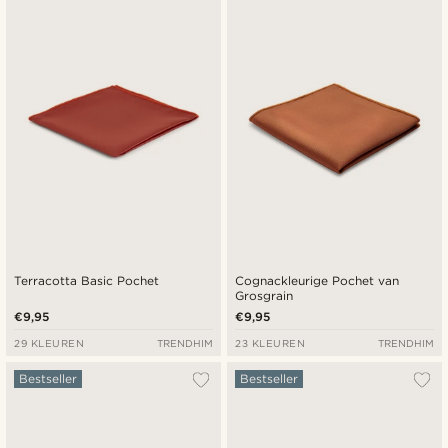
Nieuwste
Laagste prijs
Hoogste prijs
Terracotta Basic Pochet
Cognackleurige Pochet van
Grosgrain
€9,95
€9,95
29 KLEUREN
TRENDHIM
23 KLEUREN
TRENDHIM
Bestseller
Bestseller