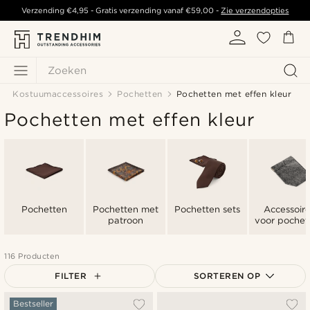
Verzending
€4,95
- Gratis verzending vanaf
€59,00
-
Zie verzendopties
Zoeken
Kostuumaccessoires
Pochetten
Pochetten met effen kleur
Pochetten met effen kleur
Pochetten
Pochetten met
Pochetten sets
Accessoire
patroon
voor pochet
116 Producten
FILTER
SORTEREN OP
Populairste
Bestseller