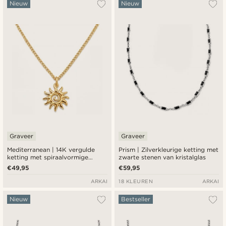
Populairste
Nieuw
Nieuw
Nieuwste
Laagste prijs
Hoogste prijs
Graveer
Graveer
Mediterranean | 14K vergulde
Prism | Zilverkleurige ketting met
ketting met spiraalvormige
zwarte stenen van kristalglas
zonhanger
€49,95
€59,95
ARKAI
18 KLEUREN
ARKAI
Nieuw
Bestseller