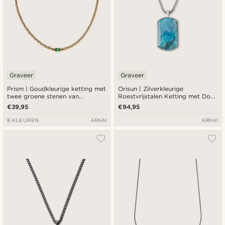
Graveer
Graveer
Prism | Goudkleurige ketting met
Orisun | Zilverkleurige
twee groene stenen van
Roestvrijstalen Ketting met Dog
kristalglas
Tag van Apatiet
€39,95
€94,95
8 KLEUREN
ARKAI
ARKAI