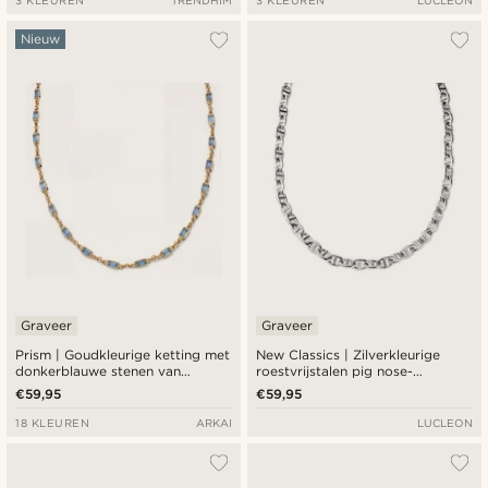
Nieuw
Graveer
Graveer
Prism | Goudkleurige ketting met
New Classics | Zilverkleurige
donkerblauwe stenen van
roestvrijstalen pig nose-
kristalglas
schakelketting met toggle-
€59,95
€59,95
sluiting
18 KLEUREN
ARKAI
LUCLEON