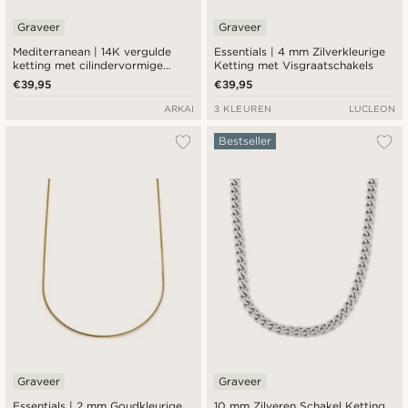
Graveer
Graveer
Mediterranean | 14K vergulde
Essentials | 4 mm Zilverkleurige
ketting met cilindervormige
Ketting met Visgraatschakels
hanger met smaragdgroene
€39,95
€39,95
zirkonia pavé
ARKAI
3 KLEUREN
LUCLEON
Bestseller
Graveer
Graveer
Essentials | 2 mm Goudkleurige
10 mm Zilveren Schakel Ketting