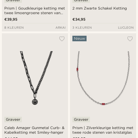
Prism | Goudkleurige ketting met
2 mm Zwarte Schakel Ketting
twee limoengroene stenen van
kristalglas
€39,95
€34,95
8 KLEUREN
ARKAI
3 KLEUREN
LUCLEON
Nieuw
Graveer
Graveer
Caleb Amager Gunmetal Curb- &
Prism | Zilverkleurige ketting met
Kabelketting met Smiley-hanger
twee rode stenen van kristalglas