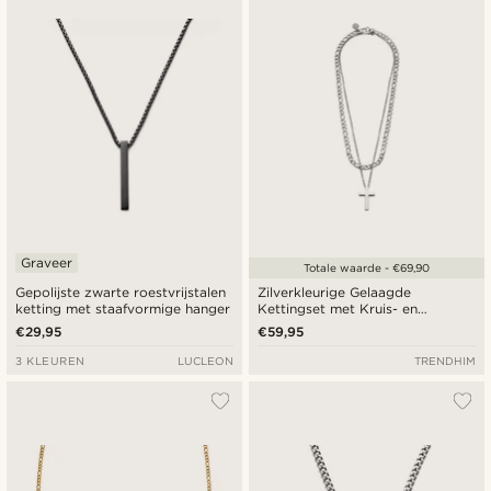
Graveer
Totale waarde - €69,90
Gepolijste zwarte roestvrijstalen
Zilverkleurige Gelaagde
ketting met staafvormige hanger
Kettingset met Kruis- en
Figaroketting
€29,95
€59,95
3 KLEUREN
LUCLEON
TRENDHIM