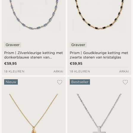
Graveer
Graveer
Prism | Zilverkleurige ketting met
Prism | Goudkleurige ketting met
donkerblauwe stenen van
zwarte stenen van kristalglas
kristalglas
€59,95
€59,95
18 KLEUREN
ARKAI
18 KLEUREN
ARKAI
Nieuw
Bestseller