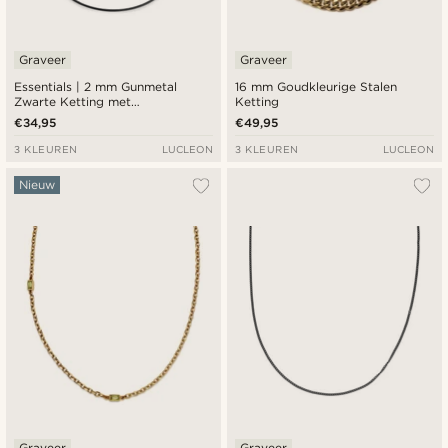
Graveer
Graveer
Essentials | 2 mm Gunmetal
16 mm Goudkleurige Stalen
Zwarte Ketting met
Ketting
Slangenschakels
€34,95
€49,95
3 KLEUREN
LUCLEON
3 KLEUREN
LUCLEON
Nieuw
Graveer
Graveer