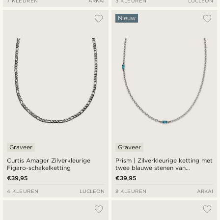
7 KLEUREN
ARKAI
3 KLEUREN
LUCLEON
Nieuw
Graveer
Graveer
Curtis Amager Zilverkleurige
Prism | Zilverkleurige ketting met
Figaro-schakelketting
twee blauwe stenen van
kristalglas
€39,95
€39,95
4 KLEUREN
LUCLEON
8 KLEUREN
ARKAI