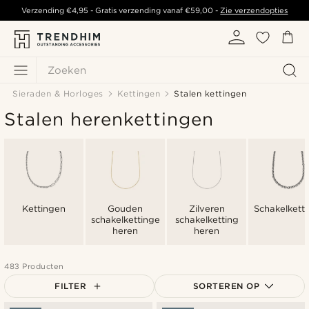
Verzending
€4,95
- Gratis verzending vanaf
€59,00
-
Zie verzendopties
Zoeken
Sieraden & Horloges
Kettingen
Stalen kettingen
Stalen herenkettingen
Kettingen
Gouden
Zilveren
Schakelkett
schakelkettingen
schakelketting
heren
heren
483 Producten
FILTER
SORTEREN OP