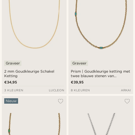
Graveer
Graveer
2 mm Goudkleurige Schakel
Prism | Goudkleurige ketting met
Ketting
twee blauwe stenen van
kristalglas
€34,95
€39,95
3 KLEUREN
LUCLEON
8 KLEUREN
ARKAI
Nieuw