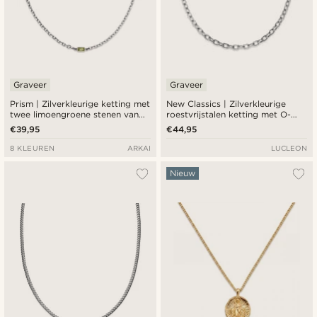
Graveer
Graveer
Prism | Zilverkleurige ketting met
New Classics | Zilverkleurige
twee limoengroene stenen van
roestvrijstalen ketting met O-
kristalglas
schakels en toggle sluiting van
€39,95
€44,95
6,5 mm
8 KLEUREN
ARKAI
LUCLEON
Nieuw