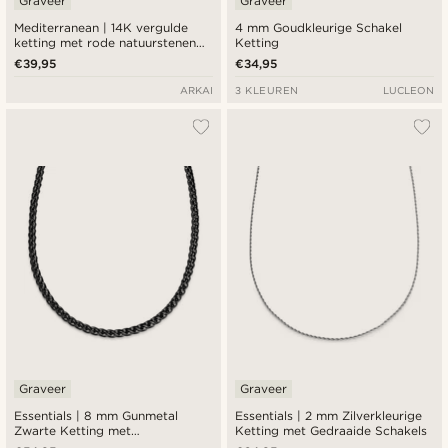
Graveer
Graveer
Mediterranean | 14K vergulde
4 mm Goudkleurige Schakel
ketting met rode natuurstenen
Ketting
kubussen
€39,95
€34,95
ARKAI
3 KLEUREN
LUCLEON
Graveer
Graveer
Essentials | 8 mm Gunmetal
Essentials | 2 mm Zilverkleurige
Zwarte Ketting met
Ketting met Gedraaide Schakels
Tarweschakels