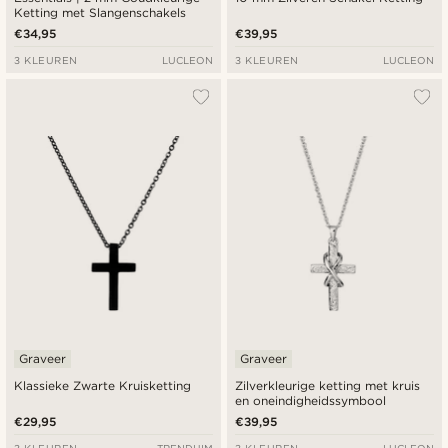
Ketting met Slangenschakels
€34,95
€39,95
3 KLEUREN
LUCLEON
3 KLEUREN
LUCLEON
Graveer
Graveer
Klassieke Zwarte Kruisketting
Zilverkleurige ketting met kruis
en oneindigheidssymbool
€29,95
€39,95
3 KLEUREN
TRENDHIM
3 KLEUREN
LUCLEON