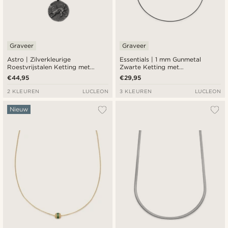
Graveer
Graveer
Astro | Zilverkleurige
Essentials | 1 mm Gunmetal
Roestvrijstalen Ketting met
Zwarte Ketting met
Sterrenbeeld Leeuw
Slangenschakels
€44,95
€29,95
2 KLEUREN
LUCLEON
3 KLEUREN
LUCLEON
Nieuw