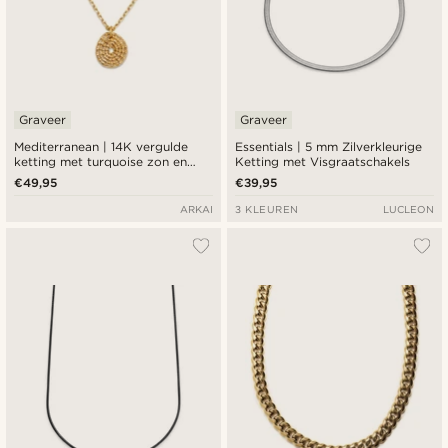
Graveer
Graveer
Mediterranean | 14K vergulde
Essentials | 5 mm Zilverkleurige
ketting met turquoise zon en
Ketting met Visgraatschakels
medaillonhanger
€49,95
€39,95
ARKAI
3 KLEUREN
LUCLEON