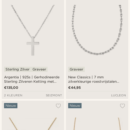
Sterling Zilver
Graveer
Graveer
Argentia | 925s | Gerhodineerde
New Classics | 7 mm
Sterling Zilveren Ketting met
zilverkleurige roestvrijstalen
Kruis Hanger
paperclip- en kralenketting
€135,00
€44,95
2 KLEUREN
SEIZMONT
LUCLEON
Nieuw
Nieuw