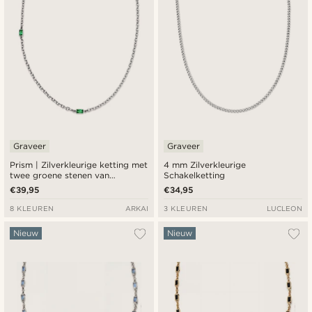
Graveer
Graveer
Prism | Zilverkleurige ketting met
4 mm Zilverkleurige
twee groene stenen van
Schakelketting
kristalglas
€39,95
€34,95
8 KLEUREN
ARKAI
3 KLEUREN
LUCLEON
Nieuw
Nieuw