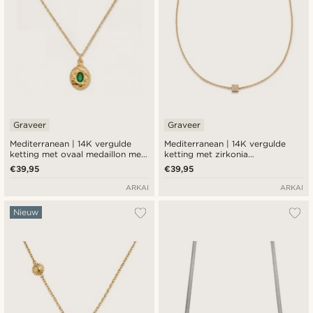
Graveer
Graveer
Mediterranean | 14K vergulde
Mediterranean | 14K vergulde
ketting met ovaal medaillon met
ketting met zirkonia
smaragdgroene zirkonia
kubushanger
€39,95
€39,95
ARKAI
ARKAI
Nieuw