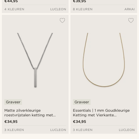
€44,95
€39,95
4 KLEUREN
LUCLEON
8 KLEUREN
ARKAI
Graveer
Graveer
Matte zilverkleurige
Essentials | 1 mm Goudkleurige
roestvrijstalen ketting met
Ketting met Vierkante
staafvormige hanger
Venetiaanse Schakels
€34,95
€34,95
3 KLEUREN
LUCLEON
3 KLEUREN
LUCLEON