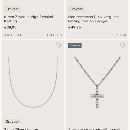
Graveer
Graveer
8 mm Zilverkleurige Schakel
Mediterranean | 14K vergulde
Ketting
ketting met zonhanger
€39,95
€49,95
3 KLEUREN
LUCLEON
ARKAI
Nieuw
Graveer
2 mm Zilverkleurige
Zilverkleurige kruisketting met