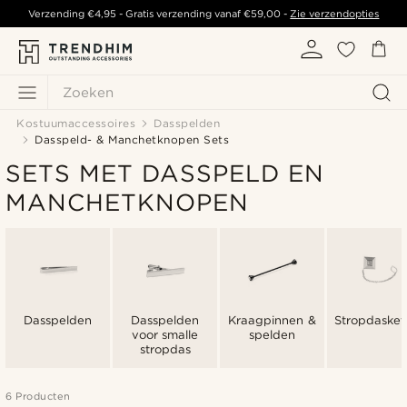
Verzending
€4,95
- Gratis verzending vanaf
€59,00
-
Zie verzendopties
Zoeken
Kostuumaccessoires
Dasspelden
Dasspeld- & Manchetknopen Sets
SETS MET DASSPELD EN
MANCHETKNOPEN
Dasspelden
Dasspelden
Kraagpinnen &
Stropdasket
voor smalle
spelden
stropdas
6 Producten