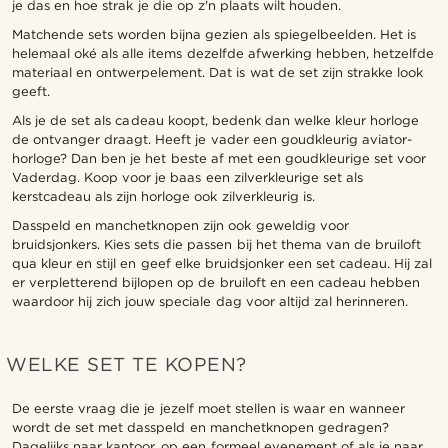
je das en hoe strak je die op z'n plaats wilt houden.
Matchende sets worden bijna gezien als spiegelbeelden. Het is
helemaal oké als alle items dezelfde afwerking hebben, hetzelfde
materiaal en ontwerpelement. Dat is wat de set zijn strakke look
geeft.
Als je de set als cadeau koopt, bedenk dan welke kleur horloge
de ontvanger draagt. Heeft je vader een goudkleurig aviator-
horloge? Dan ben je het beste af met een goudkleurige set voor
Vaderdag. Koop voor je baas een zilverkleurige set als
kerstcadeau als zijn horloge ook zilverkleurig is.
Dasspeld en manchetknopen zijn ook geweldig voor
bruidsjonkers. Kies sets die passen bij het thema van de bruiloft
qua kleur en stijl en geef elke bruidsjonker een set cadeau. Hij zal
er verpletterend bijlopen op de bruiloft en een cadeau hebben
waardoor hij zich jouw speciale dag voor altijd zal herinneren.
WELKE SET TE KOPEN?
De eerste vraag die je jezelf moet stellen is waar en wanneer
wordt de set met dasspeld en manchetknopen gedragen?
Dagelijks naar kantoor, op een formeel evenement of als je naar