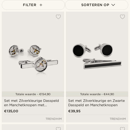
FILTER
SORTEREN OP
Populairste
Nieuwste
Laagste prijs
Hoogste prijs
Totale waarde - €154,90
Totale waarde - €44,90
Set met Zilverkleurige Dasspeld
Set met Zilverkleurige en Zwarte
en Manchetknopen met
Dasspeld en Manchetknopen
Mechanisch
€135,00
€39,95
Bewegingsmechanisme
TRENDHIM
TRENDHIM