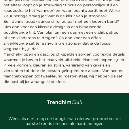
het altaar loopt op je trouwdag? Focus op persoonlijke stijl en
keus zodra je het 'wanneer' en 'waar' beantwoordt hebt Welke
kleur horloge draag je? Wat is de kleur van je stropdas?
Een dunne, goudkleurige chronograaf met een lederen band?
Kies dan voor een klassiek design in een bijpassende
goudkleurige tint. Van plan om een das met een vrolijk patroon
of een vlinderdas te dragen? Ga dan voor een effen
zilverkleurige set ter aanvulling en zonder dat je de focus
weghaalt bij je das.
Manchetknopen en dasclips of -spelden zorgen voor extra details
waarmee je boven het maaiveld uitsteekt. Manchetknopen zijn er
in vele vormen, kleuren en stijlen, variërend van cirkels en
vierkanten tot door de oceaan geïnspireerde ankers. Van houten
manchetknopen tot tweekleurig roestvrijstaal, wij hebben de set
die past bij jouw aangeklede look.
Wees als eerste op de hoogte van nieuwe producten, de
laatste trends en speciale aanbiedingen.