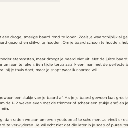
en droge, smerige baard rond te lopen. Zoals je waarschijnlijk al g
 baard gezond en stijlvol te houden. Om je baard schoon te houden, h
der etensresten, maar droogt je baard niet uit. Met de juiste baard
 om aan te raken. Een tijdje terug zag ik een man met de perfecte b
al bij je thuis doet, maar je snapt waar ik naartoe wil.
ewoon een stukje van je baard af. Als je je baard gewoon laat groeie
 Om de 1- 2 weken even met de trimmer of schaar een stukje eraf, en 
mijn.
ng, dan raden we aan om even youtube af te schuimen. Je vindt er echt
ard te verwijderen. Je wil echt niet dat die later in je soep of puree 