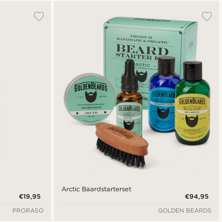
Populairste
Nieuwste
Laagste prijs
Hoogste prijs
Arctic Baardstarterset
€19,95
€94,95
PRORASO
GOLDEN BEARDS