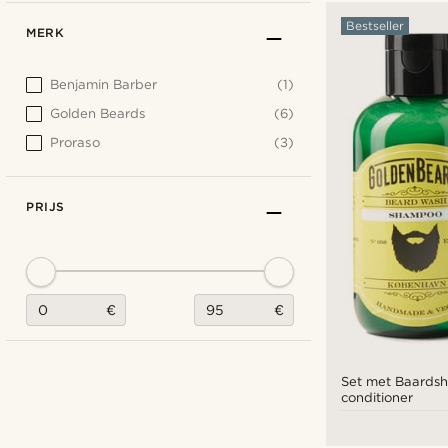
Bestseller
MERK
Benjamin Barber
(1)
Golden Beards
(6)
Proraso
(3)
PRIJS
€
€
Set met Baards
conditioner