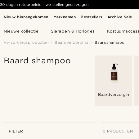
30 dagen retourbeleid - we stellen geen vragen!
Nieuw binnengekomen
Merknamen
Bestsellers
Archive Sale
Nieuwe collectie
Sieraden & Horloges
Kostuumaccess
Verzorgingsproducten
Baardverzorging
Baardshampoo
Baard shampoo
Baardverzorging
FILTER
10 PRODUCTEN