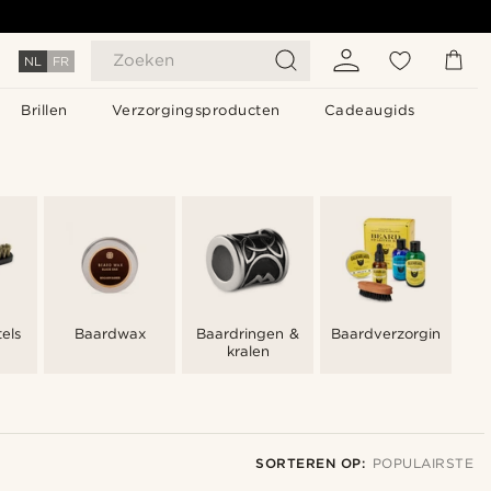
Zoeken
NL
FR
Brillen
Verzorgingsproducten
Cadeaugids
els
Baardwax
Baardringen &
Baardverzorgingssets
kralen
SORTEREN OP:
POPULAIRSTE