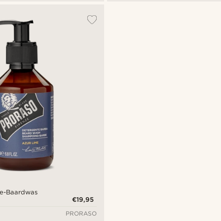
me-Baardwas
€19,95
PRORASO