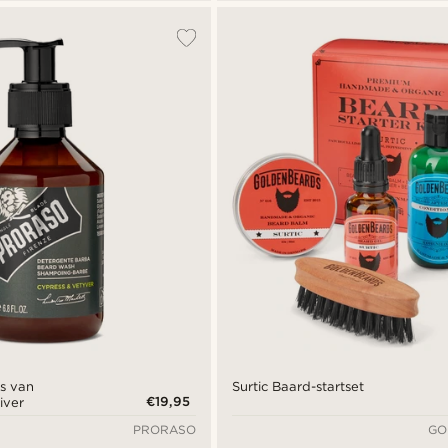
s van
Surtic Baard-startset
€19,95
iver
PRORASO
GO