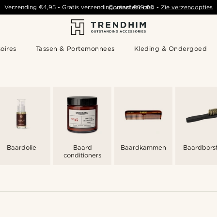
Verzending
€4,95
-
Gratis verzending vanaf
Contacteer ons
€59,00
-
Zie verzendopties
oires
Tassen & Portemonnees
Kleding & Ondergoed
Baardolie
Baard
Baardkammen
Baardborst
conditioners