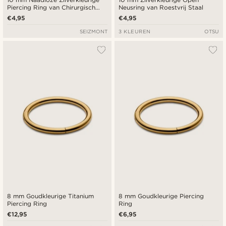
Piercing Ring van Chirurgisch
Neusring van Roestvrij Staal
Staal
€4,95
€4,95
SEIZMONT
3 KLEUREN
OTSU
8 mm Goudkleurige Titanium
8 mm Goudkleurige Piercing
Piercing Ring
Ring
€12,95
€6,95