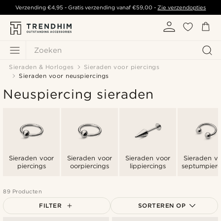
Verzending
€4,95
- Gratis verzending vanaf
€59,00
-
Zie verzendopties
Zoeken
Sieraden & Horloges
Sieraden voor piercings
Sieraden voor neuspiercings
Neuspiercing sieraden
Sieraden voor
Sieraden voor
Sieraden voor
Sieraden v
piercings
oorpiercings
lippiercings
septumpierc
89 Producten
FILTER
SORTEREN OP