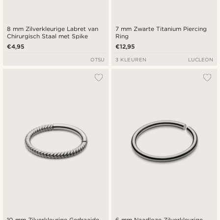
8 mm Zilverkleurige Labret van
7 mm Zwarte Titanium Piercing
Chirurgisch Staal met Spike
Ring
€4,95
€12,95
OTSU
3 KLEUREN
LUCLEON
10 mm Zilverkleurige Gedraaide
6 mm Naadloze Zilverkleurige