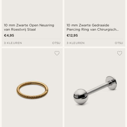
10 mm Zwarte Open Neusring
10 mm Zwarte Gedraaide
van Roestvrij Staal
Piercing Ring van Chirurgisch
Staal
€4,95
€12,95
3 KLEUREN
OTSU
3 KLEUREN
OTSU