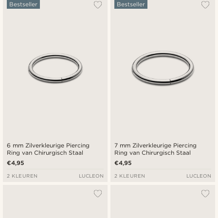
Populairste
Bestseller
Bestseller
Nieuwste
Laagste prijs
Hoogste prijs
6 mm Zilverkleurige Piercing
7 mm Zilverkleurige Piercing
Ring van Chirurgisch Staal
Ring van Chirurgisch Staal
€4,95
€4,95
2 KLEUREN
LUCLEON
2 KLEUREN
LUCLEON