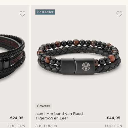
Populairste
Bestseller
Nieuwste
Laagste prijs
Hoogste prijs
Graveer
Icon | Armband van Rood
€24,95
€44,95
Tijgeroog en Leer
LUCLEON
8 KLEUREN
LUCLEON