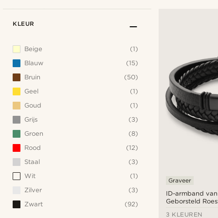
KLEUR
Beige
(1)
Blauw
(15)
Bruin
(50)
Geel
(1)
Goud
(1)
Grijs
(3)
Groen
(8)
Rood
(12)
Staal
(3)
Wit
(1)
Graveer
Zilver
(3)
ID-armband van
Geborsteld Roest
Zwart
(92)
3 KLEUREN