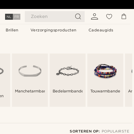
Zoeken
NL
FR
Brillen
Verzorgingsproducten
Cadeaugids
Manchetarmbanden
Bedelarmbanden
Touwarmbanden
An
en
SORTEREN OP:
POPULAIRSTE