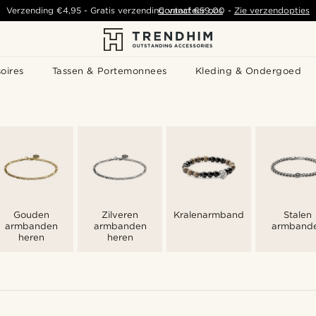
Verzending
€4,95
-
Gratis verzending vanaf
Contacteer ons
€59,00
-
Zie verzendopties
oires
Tassen & Portemonnees
Kleding & Ondergoed
Gouden
Zilveren
Kralenarmbanden
Stalen
armbanden
armbanden
armband
heren
heren