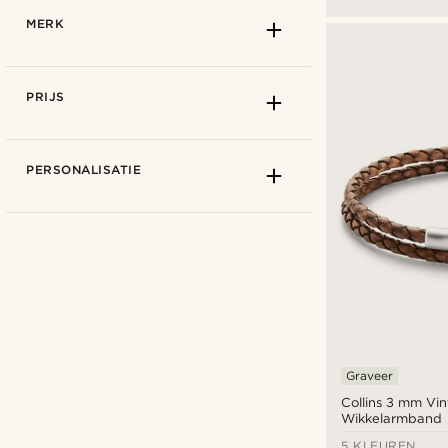
MERK
PRIJS
PERSONALISATIE
Hoe te meten
13cm
(11)
13,5cm
(11)
3mm
(11)
14cm
(24)
4mm
(3)
14,5cm
(24)
5mm
(3)
Graveer
Baas
(1)
15cm
(91)
6mm
(22)
Collins 3 mm Vi
Collin Rowe
(12)
Wikkelarmband
15,5cm
(91)
8mm
(7)
Emporio Armani
(1)
5 KLEUREN