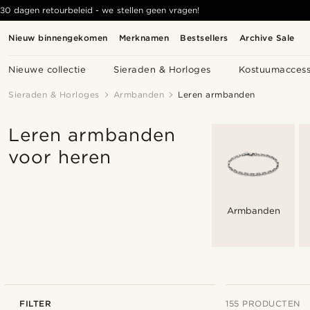
30 dagen retourbeleid - we stellen geen vragen!
Nieuw binnengekomen
Merknamen
Bestsellers
Archive Sale
Nieuwe collectie
Sieraden & Horloges
Kostuumaccess
Sieraden & Horloges
Armbanden
Leren armbanden
Leren armbanden
voor heren
Armbanden
FILTER
155 PRODUCTEN