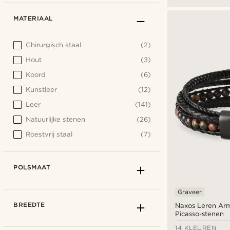
MATERIAAL
Chirurgisch staal
(2)
Hout
(3)
Koord
(6)
Kunstleer
(12)
Leer
(141)
Natuurlijke stenen
(26)
Roestvrij staal
(7)
POLSMAAT
Graveer
BREEDTE
Naxos Leren Ar
Picasso-stenen
14 KLEUREN