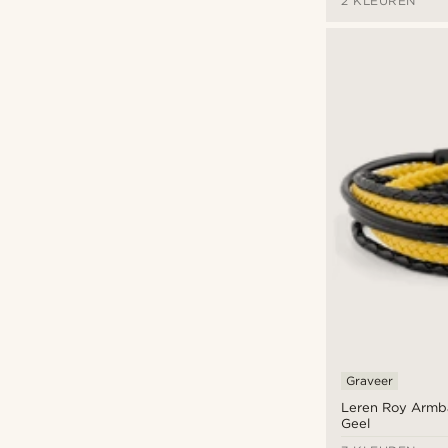
2 KLEUREN
24cm
(20)
24,5cm
(7)
25cm
(7)
25,5cm
(7)
26cm
(7)
26,5cm
(7)
27cm
(7)
Graveer
Leren Roy Armb
Geel