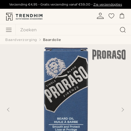
Verzending
€4,95
- Gratis verzending vanaf
€59,00
-
Zie verzendopties
Zoeken
Baardverzorging
Baardolie