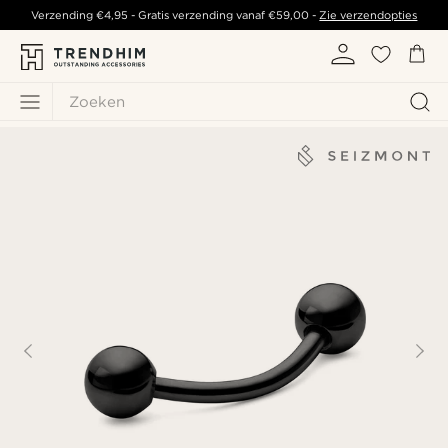
Verzending
€4,95
- Gratis verzending vanaf
€59,00
-
Zie verzendopties
Zoeken