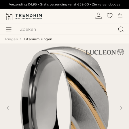
Verzending
€4,95
- Gratis verzending vanaf
€59,00
-
Zie verzendopties
Zoeken
Ringen
Titanium ringen