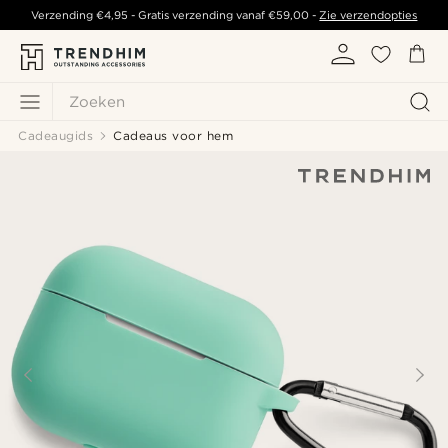
Verzending
€4,95
- Gratis verzending vanaf
€59,00
-
Zie verzendopties
Zoeken
Cadeaugids
Cadeaus voor hem