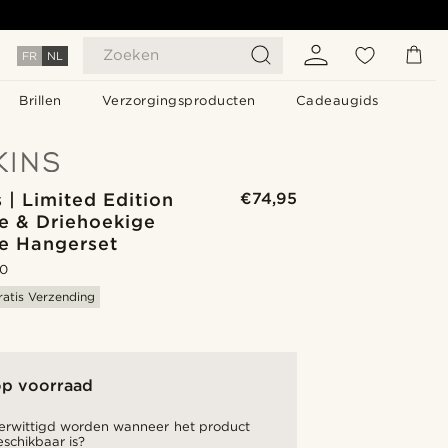
Zoeken
FR
NL
Brillen
Verzorgingsproducten
Cadeaugids
s | Limited Edition
€74,95
e & Driehoekige
e Hangerset
.0
ratis Verzending
op voorraad
verwittigd worden wanneer het product
schikbaar is?