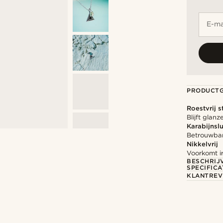
E-ma
PRODUCT
Roestvrij s
Blijft glan
Karabijnslu
Betrouwbare
Nikkelvrij
Voorkomt ir
BESCHRIJ
SPECIFICA
KLANTREV