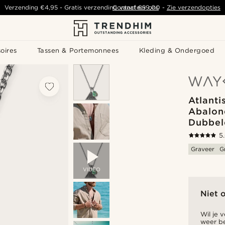
Verzending
€4,95
-
Gratis verzending vanaf
Contacteer ons
€59,00
-
Zie verzendopties
oires
Tassen & Portemonnees
Kleding & Ondergoed
Atlanti
Abalon
Dubbel
5
Graveer
G
VIDEO
Niet 
Wil je 
weer be