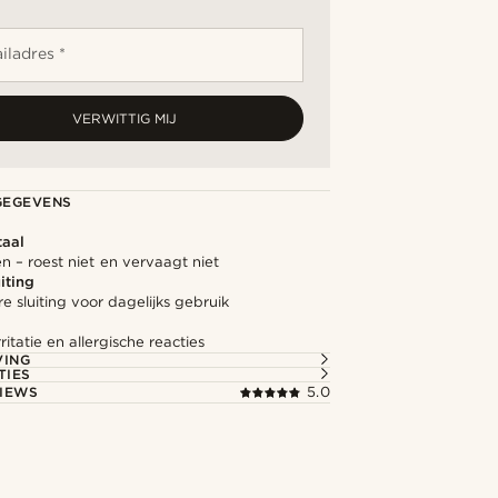
iladres *
VERWITTIG MIJ
GEGEVENS
taal
zen – roest niet en vervaagt niet
iting
 sluiting voor dagelijks gebruik
ritatie en allergische reacties
VING
TIES
IEWS
5.0