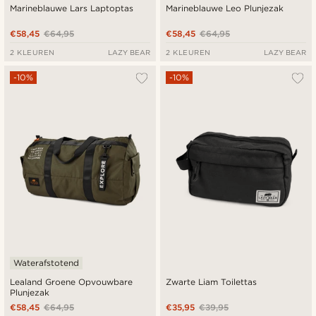
Marineblauwe Lars Laptoptas
Marineblauwe Leo Plunjezak
€58,45
€64,95
€58,45
€64,95
2 KLEUREN
LAZY BEAR
2 KLEUREN
LAZY BEAR
-10%
-10%
Waterafstotend
Lealand Groene Opvouwbare
Zwarte Liam Toilettas
Plunjezak
€58,45
€64,95
€35,95
€39,95