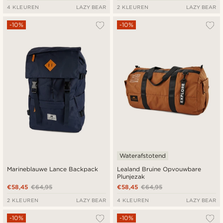
4 KLEUREN
LAZY BEAR
2 KLEUREN
LAZY BEAR
-10%
-10%
Waterafstotend
Marineblauwe Lance Backpack
Lealand Bruine Opvouwbare
Plunjezak
€58,45
€64,95
€58,45
€64,95
2 KLEUREN
LAZY BEAR
4 KLEUREN
LAZY BEAR
-10%
-10%