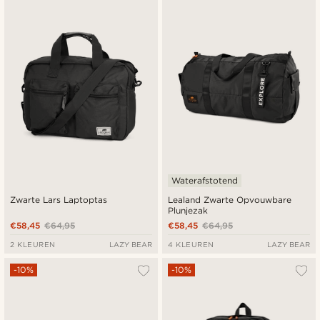
Waterafstotend
Zwarte Lars Laptoptas
Lealand Zwarte Opvouwbare
Plunjezak
€58,45
€64,95
€58,45
€64,95
2 KLEUREN
LAZY BEAR
4 KLEUREN
LAZY BEAR
-10%
-10%