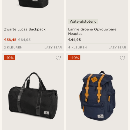
Waterafstotend
Zwarte Lucas Backpack
Lannie Groene Opvouwbare
Heuptas
€58,45
€64,95
€44,95
2 KLEUREN
LAZY BEAR
4 KLEUREN
LAZY BEAR
-10%
-40%