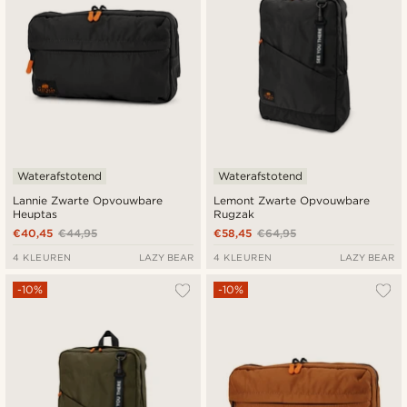
Waterafstotend
Waterafstotend
Lannie Zwarte Opvouwbare
Lemont Zwarte Opvouwbare
Heuptas
Rugzak
€40,45
€44,95
€58,45
€64,95
4 KLEUREN
LAZY BEAR
4 KLEUREN
LAZY BEAR
-10%
-10%