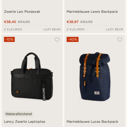
Zwarte Leo Plunjezak
Marineblauwe Lewis Backpack
€58,45
€64,95
€38,97
€64,95
2 KLEUREN
LAZY BEAR
2 KLEUREN
LAZY BEAR
-10%
-40%
Waterafstotend
Lancy Zwarte Laptoptas
Marineblauwe Lucas Backpack