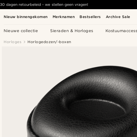
30 dagen retourbeleid - we stellen geen vragen!
Nieuw binnengekomen
Merknamen
Bestsellers
Archive Sale
Nieuwe collectie
Sieraden & Horloges
Kostuumaccess
Horloges
Horlogedozen/-boxen