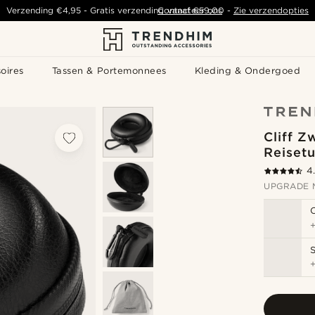
Verzending
€4,95
-
Gratis verzending vanaf
Contacteer ons
€59,00
-
Zie verzendopties
oires
Tassen & Portemonnees
Kleding & Ondergoed
Cliff Z
Reisetu
4
UPGRADE 
S