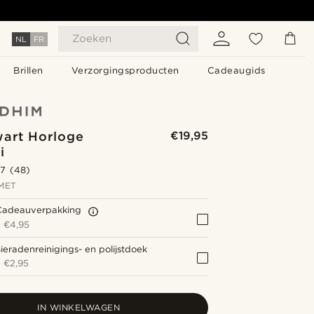
Zoeken
NL
FR
Brillen
Verzorgingsproducten
Cadeaugids
wart Horloge
€19,95
i
.7
(48)
MET
Cadeauverpakking
+
€4,95
ieradenreinigings- en polijstdoek
+
€2,95
IN WINKELWAGEN