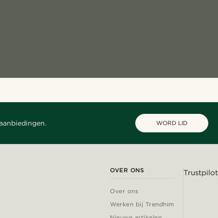
 aanbiedingen.
WORD LID
OVER ONS
Trustpilot
Over ons
Werken bij Trendhim
Nieuwe artikelen