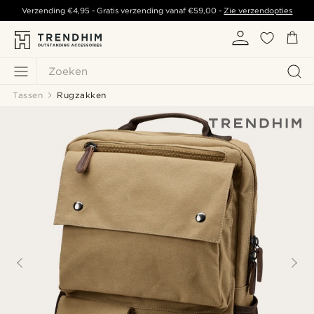
Verzending
€4,95
- Gratis verzending vanaf
€59,00
-
Zie verzendopties
Zoeken
Tassen
Rugzakken