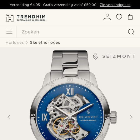
Verzending
€4,95
- Gratis verzending vanaf
€59,00
-
Zie verzendopties
Zoeken
Horloges
Skelethorloges