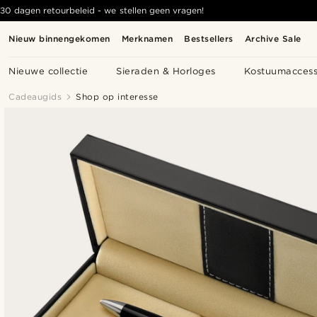
30 dagen retourbeleid - we stellen geen vragen!
Nieuw binnengekomen
Merknamen
Bestsellers
Archive Sale
Nieuwe collectie
Sieraden & Horloges
Kostuumaccess
Cadeaugids
Shop op interesse