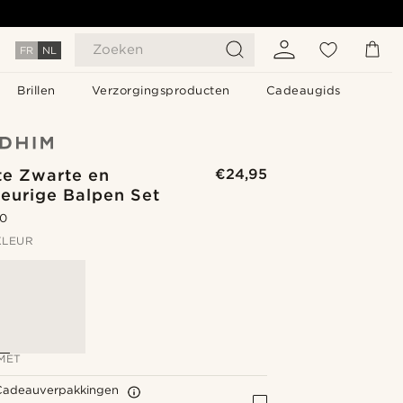
Zoeken
FR
NL
Brillen
Verzorgingsproducten
Cadeaugids
te Zwarte en
€24,95
leurige Balpen Set
.0
KLEUR
MET
Cadeauverpakkingen