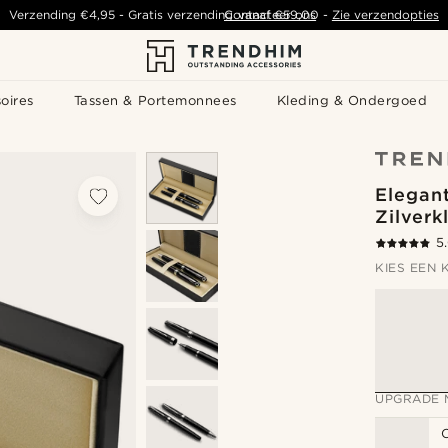
Verzending
€4,95
-
Gratis verzending vanaf
Contacteer ons
€59,00
-
Zie verzendopties
oires
Tassen & Portemonnees
Kleding & Ondergoed
Elegan
Zilverk
5
KIES EEN 
UPGRADE 