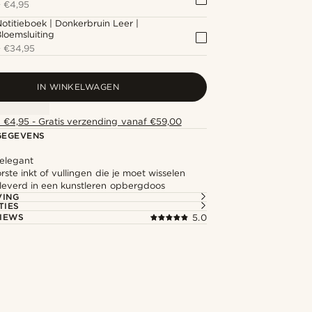
+
€4,95
otitieboek | Donkerbruin Leer |
loemsluiting
+
€34,95
IN WINKELWAGEN
 €4,95 - Gratis verzending vanaf €59,00
GEGEVENS
 elegant
te inkt of vullingen die je moet wisselen
everd in een kunstleren opbergdoos
VING
TIES
IEWS
5.0