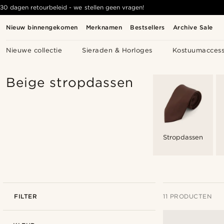
30 dagen retourbeleid - we stellen geen vragen!
Nieuw binnengekomen
Merknamen
Bestsellers
Archive Sale
Nieuwe collectie
Sieraden & Horloges
Kostuumaccess
Beige stropdassen
Stropdassen
FILTER
11 PRODUCTEN