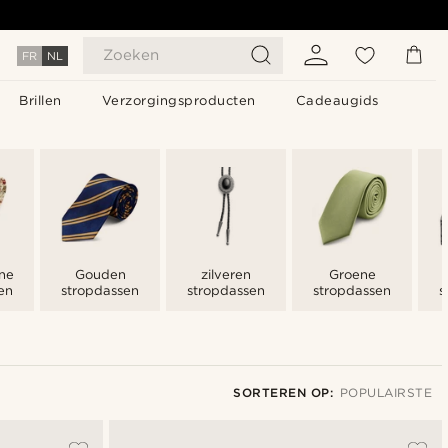
Zoeken
FR
NL
Brillen
Verzorgingsproducten
Cadeaugids
ne
Gouden
zilveren
Groene
en
stropdassen
stropdassen
stropdassen
s
SORTEREN OP:
POPULAIRSTE
Populairste