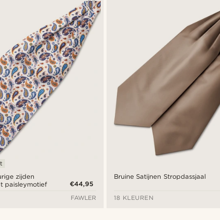
t
urige zijden
Bruine Satijnen Stropdassjaal
€44,95
t paisleymotief
FAWLER
18 KLEUREN