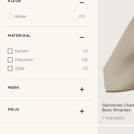
KLEUR
Beige
(11)
MATERIAAL
Katoen
(1)
Polyester
(9)
Zijde
(1)
MERK
Glanzende Cha
PRIJS
Basic Stropdas
7 KLEUREN