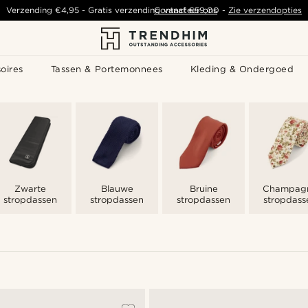
Verzending
€4,95
-
Gratis verzending vanaf
Contacteer ons
€59,00
-
Zie verzendopties
oires
Tassen & Portemonnees
Kleding & Ondergoed
Zwarte
Blauwe
Bruine
Champag
stropdassen
stropdassen
stropdassen
stropdass