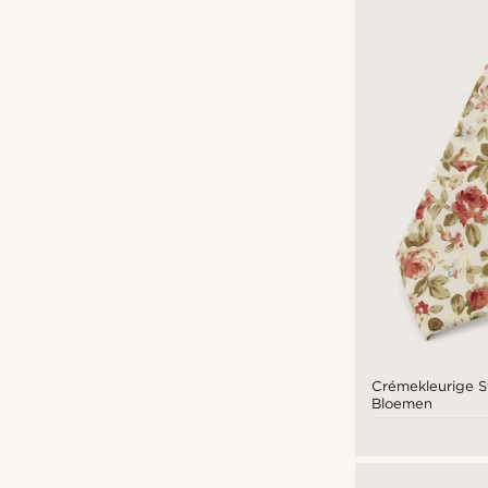
Bohemian Revolt
(1)
Fawler
(1)
Trendhim
(9)
€
€
Crémekleurige S
Bloemen