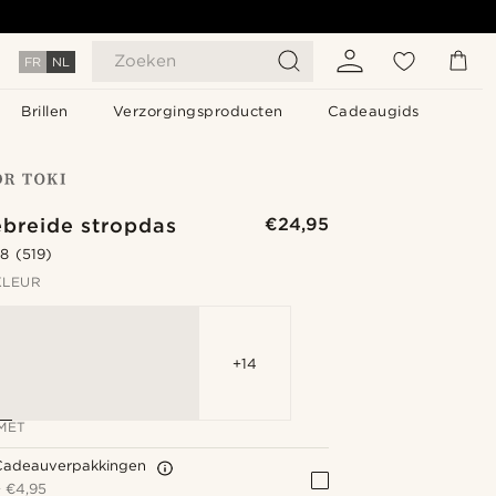
Zoeken
FR
NL
Brillen
Verzorgingsproducten
Cadeaugids
ebreide stropdas
€24,95
.8
(519)
KLEUR
+14
MET
Cadeauverpakkingen
+
€4,95