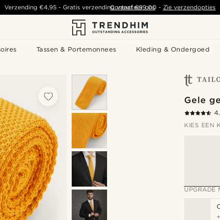
Verzending
€4,95
-
Gratis verzending vanaf
Contacteer ons
€59,00
-
Zie verzendopties
oires
Tassen & Portemonnees
Kleding & Ondergoed
Gele g
4
KIES EEN 
UPGRADE 