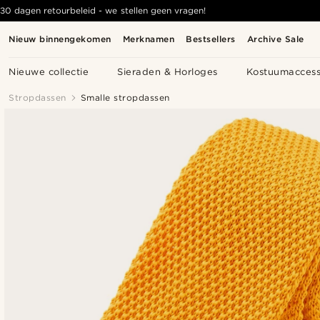
30 dagen retourbeleid - we stellen geen vragen!
Nieuw binnengekomen
Merknamen
Bestsellers
Archive Sale
Nieuwe collectie
Sieraden & Horloges
Kostuumaccess
Stropdassen
Smalle stropdassen