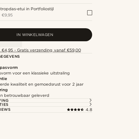
tropdas-etui in Portfoliostijl
+
€9,95
IN WINKELWAGEN
 €4,95 - Gratis verzending vanaf €59,00
GEGEVENS
 pasvorm
svorm voor een klassieke uitstraling
ntie
rde kwaliteit en gemoedsrust voor 2 jaar
ring
l en betrouwbaar geleverd
VING
TIES
IEWS
4.8