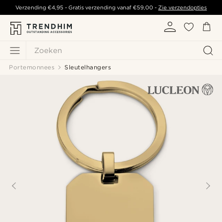
Verzending
€4,95
- Gratis verzending vanaf
€59,00
-
Zie verzendopties
Zoeken
Portemonnees
Sleutelhangers