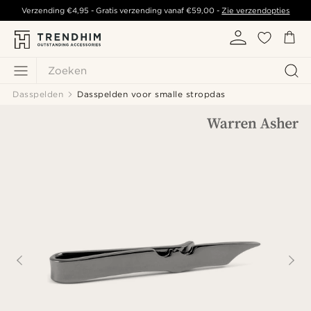
Verzending
€4,95
- Gratis verzending vanaf
€59,00
-
Zie verzendopties
Zoeken
Dasspelden
Dasspelden voor smalle stropdas