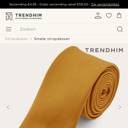
Verzending
€4,95
- Gratis verzending vanaf
€59,00
-
Zie verzendopties
Zoeken
Stropdassen
Smalle stropdassen