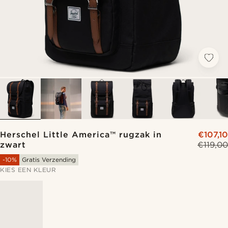
Herschel Little America™ rugzak in
€107,10
zwart
€119,00
-10%
Gratis Verzending
KIES EEN KLEUR