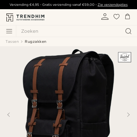
Verzending
€4,95
- Gratis verzending vanaf
€59,00
-
Zie verzendopties
Zoeken
Tassen
Rugzakken