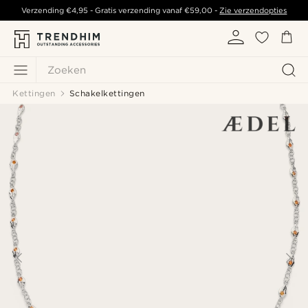
Verzending
€4,95
- Gratis verzending vanaf
€59,00
-
Zie verzendopties
Zoeken
Kettingen
Schakelkettingen