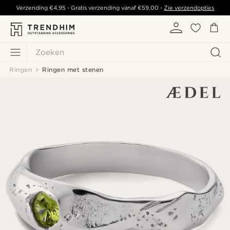
Verzending
€4,95
- Gratis verzending vanaf
€59,00
-
Zie verzendopties
Zoeken
Ringen
Ringen met stenen