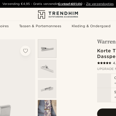
Verzending
€4,95
-
Gratis verzending vanaf
Contacteer ons
€59,00
-
Zie verzendopties
oires
Tassen & Portemonnees
Kleding & Ondergoed
Korte T
Dasspe
4
UPGRADE 
S