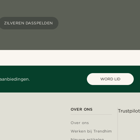
ZILVEREN DASSPELDEN
 aanbiedingen.
WORD LID
OVER ONS
Trustpilot
Over ons
Werken bij Trendhim
Nieuwe artikelen