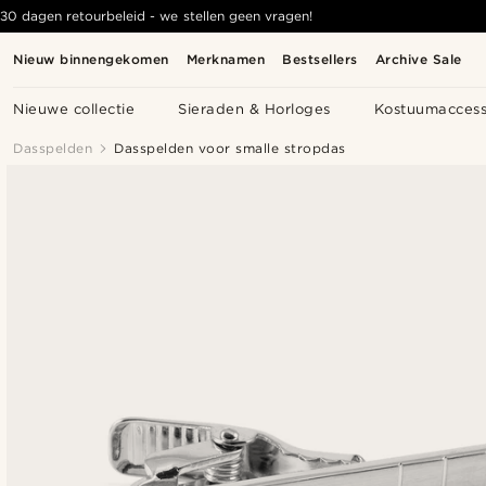
30 dagen retourbeleid - we stellen geen vragen!
Nieuw binnengekomen
Merknamen
Bestsellers
Archive Sale
Nieuwe collectie
Sieraden & Horloges
Kostuumaccess
Dasspelden
Dasspelden voor smalle stropdas