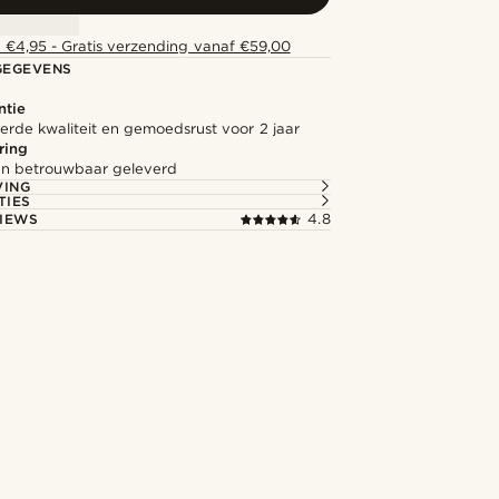
 €4,95 - Gratis verzending vanaf €59,00
GEGEVENS
ntie
rde kwaliteit en gemoedsrust voor 2 jaar
ring
l en betrouwbaar geleverd
VING
TIES
IEWS
4.8