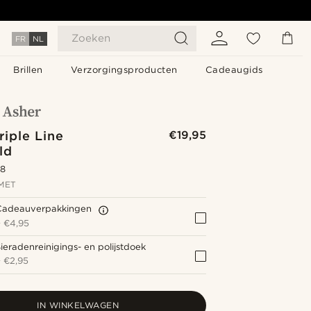
Zoeken
FR
NL
Brillen
Verzorgingsproducten
Cadeaugids
riple Line
€19,95
ld
.8
MET
Cadeauverpakkingen
+
€4,95
ieradenreinigings- en polijstdoek
+
€2,95
IN WINKELWAGEN