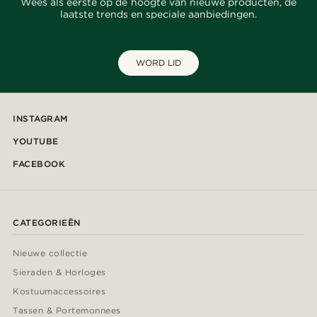
Wees als eerste op de hoogte van nieuwe producten, de
laatste trends en speciale aanbiedingen.
WORD LID
INSTAGRAM
YOUTUBE
FACEBOOK
CATEGORIEËN
Nieuwe collectie
Sieraden & Horloges
Kostuumaccessoires
Tassen & Portemonnees