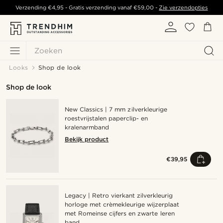
Verzending
€4,95
- Gratis verzending vanaf
€59,00
-
Zie verzendopties
Zoeken
Looks
Shop de look
Shop de look
New Classics | 7 mm zilverkleurige
roestvrijstalen paperclip- en
kralenarmband
Bekijk product
€39,95
Legacy | Retro vierkant zilverkleurig
horloge met crèmekleurige wijzerplaat
met Romeinse cijfers en zwarte leren
band