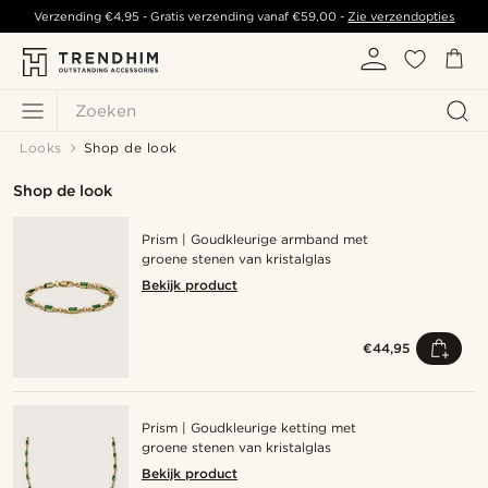
Verzending
€4,95
- Gratis verzending vanaf
€59,00
-
Zie verzendopties
Zoeken
Looks
Shop de look
Shop de look
Prism | Goudkleurige armband met
groene stenen van kristalglas
Bekijk product
€44,95
Prism | Goudkleurige ketting met
groene stenen van kristalglas
Bekijk product