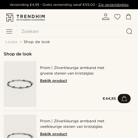
Verzending
€4,95
- Gratis verzending vanaf
€59,00
-
Zie verzendopties
Zoeken
Looks
Shop de look
Shop de look
Prism | Zilverkleurige armband met
groene stenen van kristalglas
Bekijk product
€44,95
Prism | Zilverkleurige armband met
veelkleurige stenen van kristalglas
Bekijk product