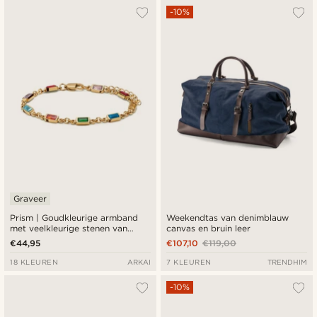
-10%
Graveer
Prism | Goudkleurige armband
Weekendtas van denimblauw
met veelkleurige stenen van
canvas en bruin leer
kristalglas
€44,95
€107,10
€119,00
18 KLEUREN
ARKAI
7 KLEUREN
TRENDHIM
-10%