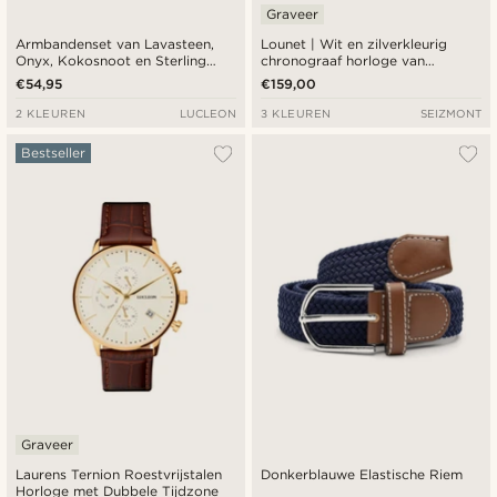
Graveer
Armbandenset van Lavasteen,
Lounet | Wit en zilverkleurig
Onyx, Kokosnoot en Sterling
chronograaf horloge van
Zilver
roestvrij staal
€54,95
€159,00
2 KLEUREN
LUCLEON
3 KLEUREN
SEIZMONT
Bestseller
Graveer
Laurens Ternion Roestvrijstalen
Donkerblauwe Elastische Riem
Horloge met Dubbele Tijdzone