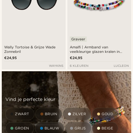
Graveer
Wally Tortoise & Grijze Wade
Amalfi | Armband van
Zonnebril
veelkleurige glazen kralen in
lichte tinten
€24,95
€24,95
WAYKINS
6 KLEUREN
LUCLEON
Vind je perfecte kleur
ZWART
BRUIN
ZILVER
GOUD
GROEN
BLAUW
GRIJS
BEIGE