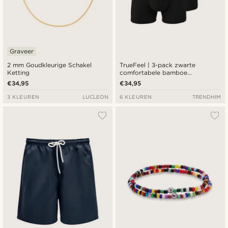
Graveer
2 mm Goudkleurige Schakel
TrueFeel | 3-pack zwarte
Ketting
comfortabele bamboe
boxershorts
€34,95
€34,95
3 KLEUREN
LUCLEON
6 KLEUREN
TRENDHIM