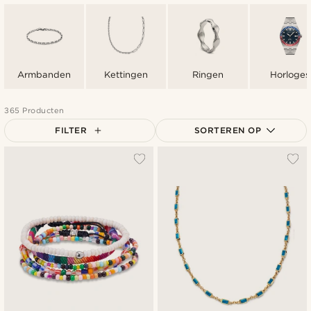
Armbanden
Kettingen
Ringen
Horloges
365 Producten
FILTER
SORTEREN OP
Populairste
Nieuwste
Laagste prijs
Hoogste prijs