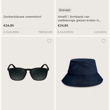
Graveer
Donkerblauwe zwemshort
Amalfi | Armband van
veelkleurige glazen kralen in
originele kleuren
€24,95
€24,95
5 KLEUREN
TRENDHIM
6 KLEUREN
LUCLEON