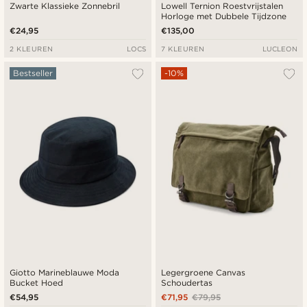
Zwarte Klassieke Zonnebril
Lowell Ternion Roestvrijstalen
Horloge met Dubbele Tijdzone
€24,95
€135,00
2 KLEUREN
LOCS
7 KLEUREN
LUCLEON
Bestseller
-10%
Giotto Marineblauwe Moda
Legergroene Canvas
Bucket Hoed
Schoudertas
€54,95
€71,95
€79,95