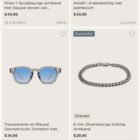
Prism | Goudkleurige armband
Amalfi | Kralenketting met
met blauwe stenen van
palmboom
kristalglas
€44,95
€34,95
18 KLEUREN
ARKAI
LUCLEON
Bestseller
Graveer
Transparante en Blauwe
6 mm Zilverkleurige Ketting
Geometrische Zonnebril met
Armband
Hoornen Montuur en
€34,95
€29,95
Kleurverloop