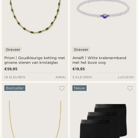
Graveer
Graveer
Prism | Goudkleurige ketting met
Amalfi | Witte kralenarmband
groene stenen van kristalglas
met het boze oog
€59,95
€19,95
18 KLEUREN
ARKAI
3 KLEUREN
LUCLEON
Bestseller
Nieuw