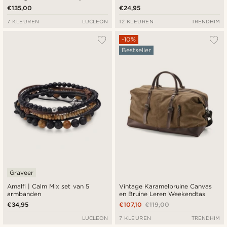
€135,00
€24,95
7 KLEUREN
LUCLEON
12 KLEUREN
TRENDHIM
-10%
Bestseller
Graveer
Amalfi | Calm Mix set van 5
Vintage Karamelbruine Canvas
armbanden
en Bruine Leren Weekendtas
€34,95
€107,10
€119,00
LUCLEON
7 KLEUREN
TRENDHIM