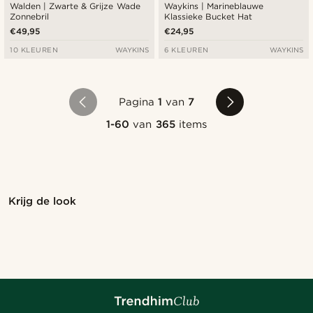
Walden | Zwarte & Grijze Wade
Waykins | Marineblauwe
Zonnebril
Klassieke Bucket Hat
€49,95
€24,95
10 KLEUREN
WAYKINS
6 KLEUREN
WAYKINS
Pagina
1
van
7
1-60
van
365
items
Shop de look
Sho
Krijg de look
@pabloceazar
@jaimedeelgado