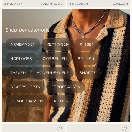
3 KLEUREN
COLLIN ROWE
3 KLEUREN
LUCLEON
Shop per categorie
ARMBANDEN
KETTINGEN
RINGEN
HORLOGES
OORBELLEN
BRILLEN
TASSEN
HOOFDDEKSELS
SHORTS
BOXERSHORTS
STROPDASSEN
VLINDERDASSEN
RIEMEN