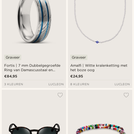
Graveer
Graveer
Fortis | 7 mm Dubbelgegroefde
Amalfi | Witte kralenketting met
Ring van Damascusstaal en
het boze oog
Blauw Titanium
€84,95
€24,95
3 KLEUREN
LUCLEON
8 KLEUREN
LUCLEON