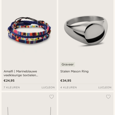
Graveer
Amalfi | Marineblauwe
Stalen Mason Ring
veelkleurige textielen
surfarmband
€24,95
€34,95
7 KLEUREN
LUCLEON
4 KLEUREN
LUCLEON