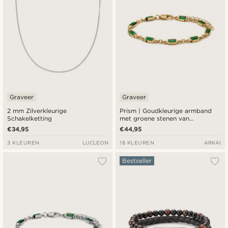
Graveer
Graveer
2 mm Zilverkleurige
Prism | Goudkleurige armband
Schakelketting
met groene stenen van
kristalglas
€34,95
€44,95
3 KLEUREN
LUCLEON
18 KLEUREN
ARKAI
Bestseller