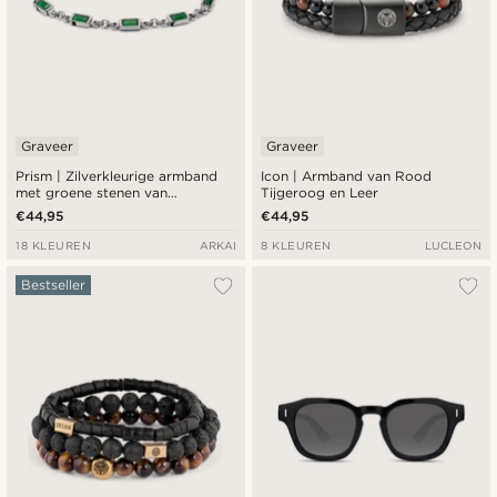
Graveer
Graveer
Prism | Zilverkleurige armband
Icon | Armband van Rood
met groene stenen van
Tijgeroog en Leer
kristalglas
€44,95
€44,95
18 KLEUREN
ARKAI
8 KLEUREN
LUCLEON
Bestseller