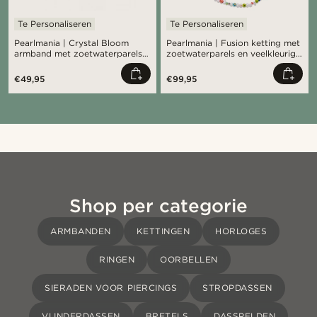
Te Personaliseren
Te Personaliseren
Pearlmania | Crystal Bloom
Pearlmania | Fusion ketting met
armband met zoetwaterparels
zoetwaterparels en veelkleurige
en veelkleurige glazen kralen
glazen kralen
€49,95
€99,95
Shop per categorie
ARMBANDEN
KETTINGEN
HORLOGES
RINGEN
OORBELLEN
SIERADEN VOOR PIERCINGS
STROPDASSEN
VLINDERDASSEN
BRETELS
DASSPELDEN