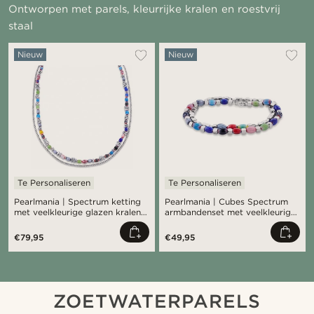
Ontworpen met parels, kleurrijke kralen en roestvrij
staal
Nieuw
Nieuw
Te Personaliseren
Te Personaliseren
Pearlmania | Spectrum ketting
Pearlmania | Cubes Spectrum
met veelkleurige glazen kralen
armbandenset met veelkleurige
en roestvrij staal
glazen kralen en roestvrij staal
€79,95
€49,95
ZOETWATERPARELS