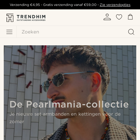
Verzending
€4,95
- Gratis verzending vanaf
€59,00
-
Zie verzendopties
Zoeken
De Pearlmania-collectie
Je nieuwe set armbanden en kettingen voor de
zomer