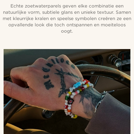
Echte zoetwaterparels geven elke combinatie een
natuurlijke vorm, subtiele glans en unieke textuur. Samen
met kleurrijke kralen en speelse symbolen creëren ze een
opvallende look die toch ontspannen en moeiteloos
oogt.