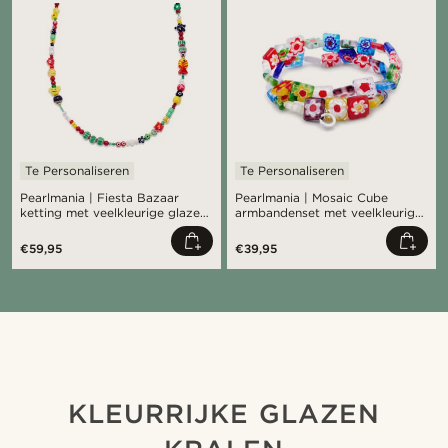
Te Personaliseren
Te Personaliseren
Pearlmania | Fiesta Bazaar
Pearlmania | Mosaic Cube
ketting met veelkleurige glazen
armbandenset met veelkleurige
kralen
glazen kralen
€59,95
€39,95
Shop de look
Sho
@daniigarciia01
KLEURRIJKE GLAZEN