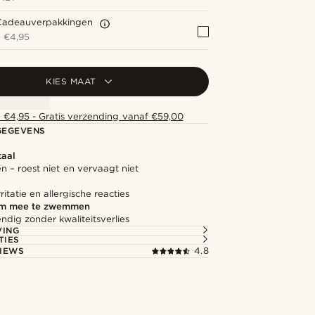
Cadeauverpakkingen
+
€4,95
KIES MAAT
 €4,95 - Gratis verzending vanaf €59,00
GEGEVENS
taal
zen – roest niet en vervaagt niet
ritatie en allergische reacties
om mee te zwemmen
dig zonder kwaliteitsverlies
VING
TIES
IEWS
4.8
Shop de look