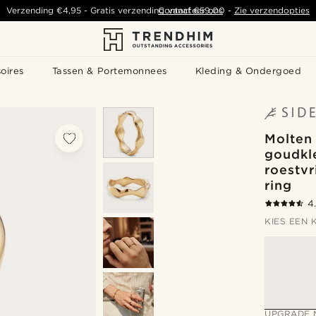
Verzending
€4,95
-
Gratis verzending vanaf
Contacteer ons
€59,00
-
Zie verzendopties
oires
Tassen & Portemonnees
Kleding & Ondergoed
Molten
goudkl
roestvr
ring
4
KIES EEN 
UPGRADE 