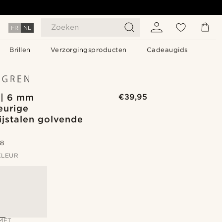
Zoeken
FR
NL
Brillen
Verzorgingsproducten
Cadeaugids
 | 6 mm
€39,95
eurige
ijstalen golvende
.8
KLEUR
MET