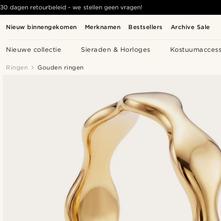
30 dagen retourbeleid - we stellen geen vragen!
Nieuw binnengekomen
Merknamen
Bestsellers
Archive Sale
Nieuwe collectie
Sieraden & Horloges
Kostuumaccess
Ringen
Gouden ringen