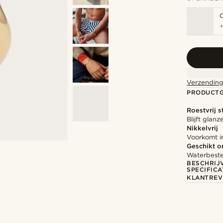
Verzending
PRODUCT
Roestvrij s
Blijft glan
Nikkelvrij
Voorkomt ir
Geschikt 
Waterbesten
BESCHRIJ
SPECIFICA
KLANTREV
Shop de look