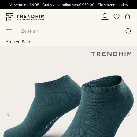
Verzending
€4,95
- Gratis verzending vanaf
€59,00
-
Zie verzendopties
Zoeken
Archive Sale