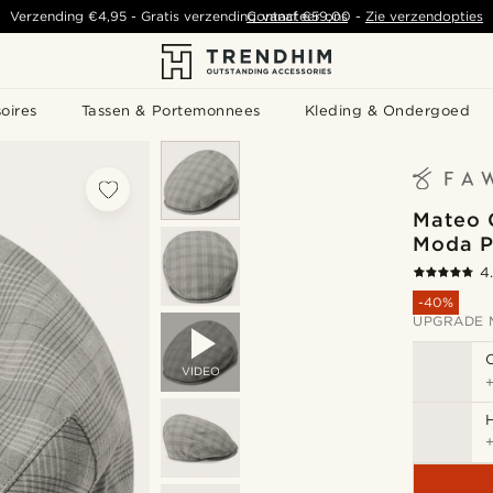
Verzending
€4,95
-
Gratis verzending vanaf
Contacteer ons
€59,00
-
Zie verzendopties
oires
Tassen & Portemonnees
Kleding & Ondergoed
Mateo G
Moda P
4
-40%
UPGRADE 
VIDEO