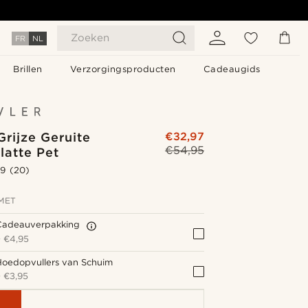
Zoeken
FR
NL
Brillen
Verzorgingsproducten
Cadeaugids
rijze Geruite
€32,97
€54,95
latte Pet
.9
(20)
MET
Cadeauverpakking
+
€4,95
Hoedopvullers van Schuim
+
€3,95