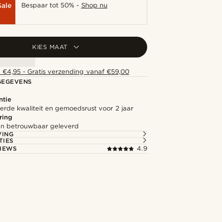
Sale
Bespaar tot 50% -
Shop nu
KIES MAAT
 €4,95 - Gratis verzending vanaf €59,00
GEGEVENS
ntie
rde kwaliteit en gemoedsrust voor 2 jaar
ring
l en betrouwbaar geleverd
VING
TIES
IEWS
4.9