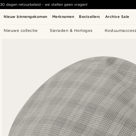
30 dagen retourbeleid - we stellen geen vragen!
Nieuw binnengekomen
Merknamen
Bestsellers
Archive Sale
Nieuwe collectie
Sieraden & Horloges
Kostuumaccess