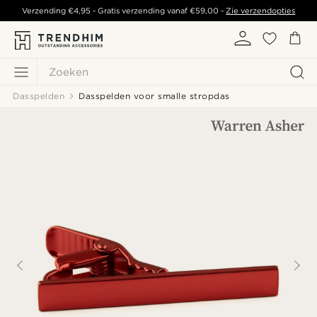
Verzending
€4,95
- Gratis verzending vanaf
€59,00
-
Zie verzendopties
Zoeken
Dasspelden
Dasspelden voor smalle stropdas