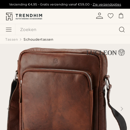
Verzending
€4,95
- Gratis verzending vanaf
€59,00
-
Zie verzendopties
Zoeken
Tassen
Schoudertassen