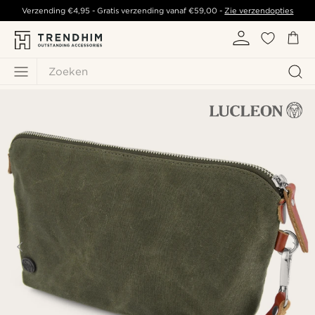
Verzending
€4,95
- Gratis verzending vanaf
€59,00
-
Zie verzendopties
Zoeken