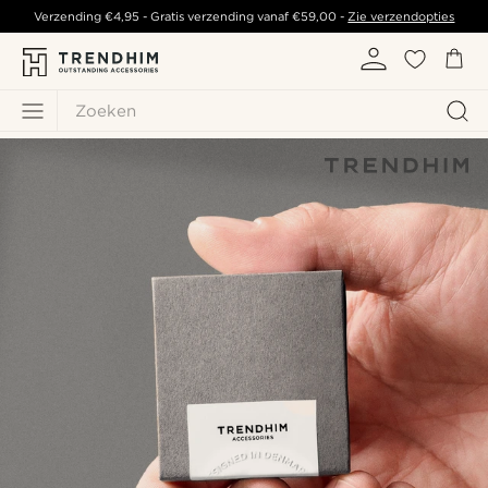
Verzending
€4,95
- Gratis verzending vanaf
€59,00
-
Zie verzendopties
Zoeken