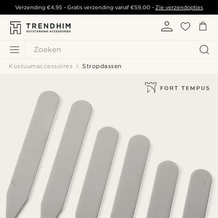
Verzending
€4,95
- Gratis verzending vanaf
€59,00
-
Zie verzendopties
Zoeken
Kostuumaccessoires
Stropdassen