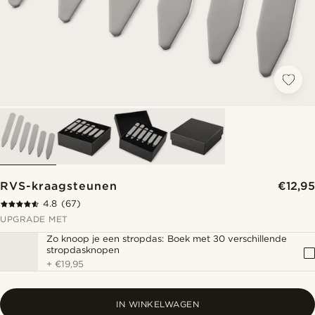
RVS-kraagsteunen
€12,95
4.8
(67)
UPGRADE MET
Zo knoop je een stropdas: Boek met 30 verschillende
stropdasknopen
+
€19,95
IN WINKELWAGEN