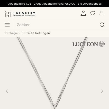
Verzending
€4,95
- Gratis verzending vanaf
€59,00
-
Zie verzendopties
Zoeken
Kettingen
Stalen kettingen