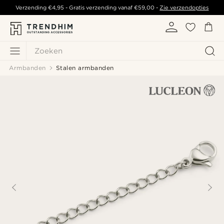
Verzending
€4,95
- Gratis verzending vanaf
€59,00
-
Zie verzendopties
Zoeken
Armbanden
Stalen armbanden