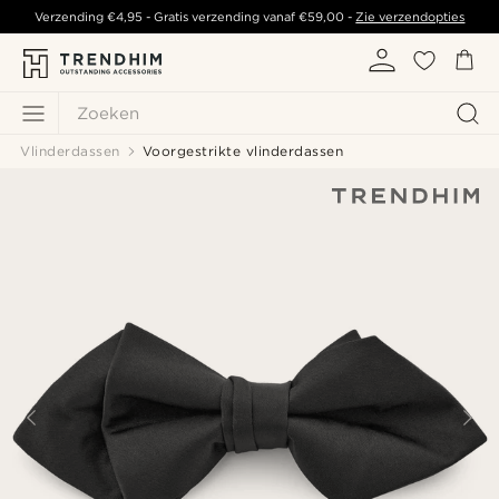
Verzending
€4,95
- Gratis verzending vanaf
€59,00
-
Zie verzendopties
Zoeken
Vlinderdassen
Voorgestrikte vlinderdassen