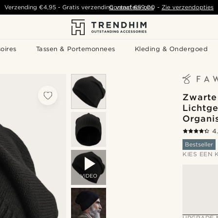
Verzending
€4,95
-
Gratis verzending vanaf
Contacteer ons
€59,00
-
Zie verzendopties
oires
Tassen & Portemonnees
Kleding & Ondergoed
Zwarte
Lichtg
Organi
4
Bestseller
KIES EEN 
VIDEO
UPGRADE 