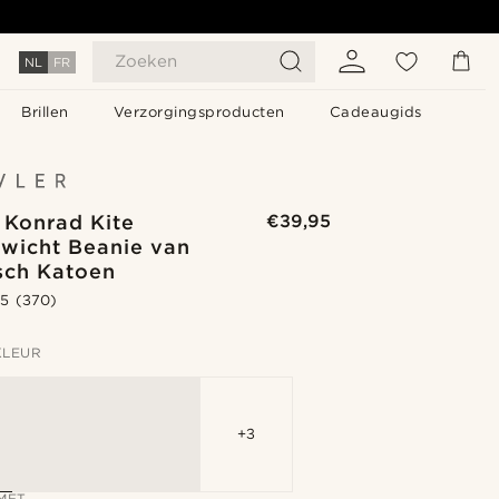
Zoeken
NL
FR
Brillen
Verzorgingsproducten
Cadeaugids
 Konrad Kite
€39,95
ewicht Beanie van
sch Katoen
.5
(370)
KLEUR
+3
MET