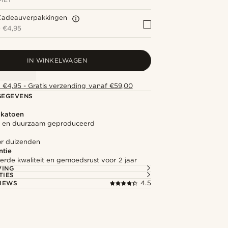
Cadeauverpakkingen
+
€4,95
IN WINKELWAGEN
 €4,95 - Gratis verzending vanaf €59,00
GEGEVENS
 katoen
ht en duurzaam geproduceerd
or duizenden
ntie
rde kwaliteit en gemoedsrust voor 2 jaar
VING
TIES
IEWS
4.5