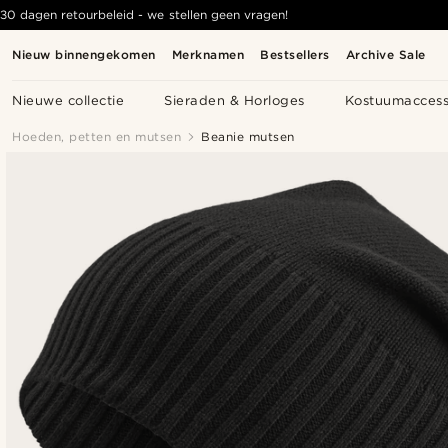
30 dagen retourbeleid - we stellen geen vragen!
Nieuw binnengekomen
Merknamen
Bestsellers
Archive Sale
Nieuwe collectie
Sieraden & Horloges
Kostuumaccess
Hoeden, petten en mutsen
Beanie mutsen