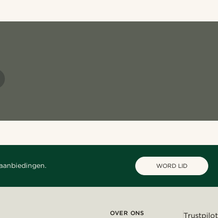
 aanbiedingen.
WORD LID
OVER ONS
Trustpilot