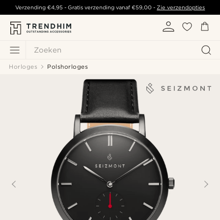
Verzending
€4,95
- Gratis verzending vanaf
€59,00
-
Zie verzendopties
Zoeken
Horloges
Polshorloges