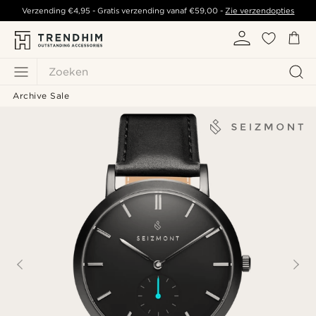
Verzending
€4,95
- Gratis verzending vanaf
€59,00
-
Zie verzendopties
Zoeken
Archive Sale