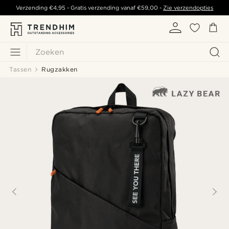
Verzending
€4,95
- Gratis verzending vanaf
€59,00
-
Zie verzendopties
Zoeken
Tassen
Rugzakken