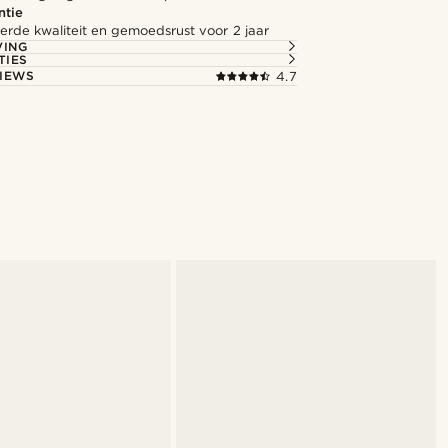
ntie
rde kwaliteit en gemoedsrust voor 2 jaar
VING
TIES
IEWS
4.7