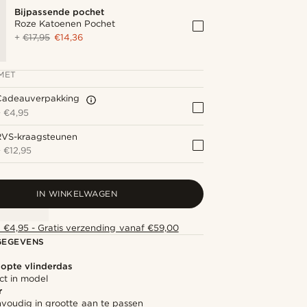
Bijpassende pochet
Roze Katoenen Pochet
+
€17,95
€14,36
MET
Cadeauverpakking
+
€4,95
RVS-kraagsteunen
+
€12,95
IN WINKELWAGEN
 €4,95 - Gratis verzending vanaf €59,00
GEGEVENS
opte vlinderdas
ect in model
r
nvoudig in grootte aan te passen