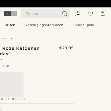
Zoeken
NL
FR
Brillen
Verzorgingsproducten
Cadeaugids
e Roze Katoenen
€29,95
rdas
.7
KLEUR
LOOK COMPLEET