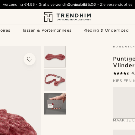
Verzending
€4,95
-
Gratis verzending vanaf
Contacteer ons
€59,00
-
Zie verzendopties
oires
Tassen & Portemonnees
Kleding & Ondergoed
Puntig
Vlinde
4
KIES EEN 
MAAK JE 