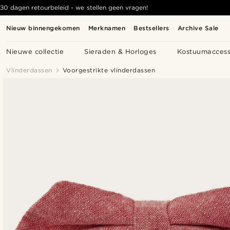
30 dagen retourbeleid - we stellen geen vragen!
Nieuw binnengekomen
Merknamen
Bestsellers
Archive Sale
Nieuwe collectie
Sieraden & Horloges
Kostuumaccess
Vlinderdassen
Voorgestrikte vlinderdassen