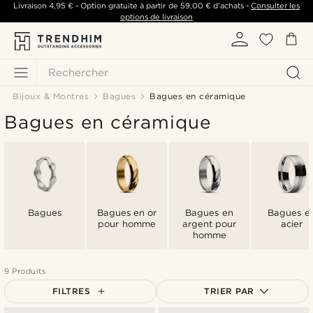
Livraison
4,95 €
- Option gratuite à partir de
59,00 €
d'achats -
Consulter les
options de livraison
Rechercher
Bijoux & Montres
Bagues
Bagues en céramique
Bagues en céramique
Bagues
Bagues en or
Bagues en
Bagues e
pour homme
argent pour
acier
homme
9 Produits
FILTRES
TRIER PAR