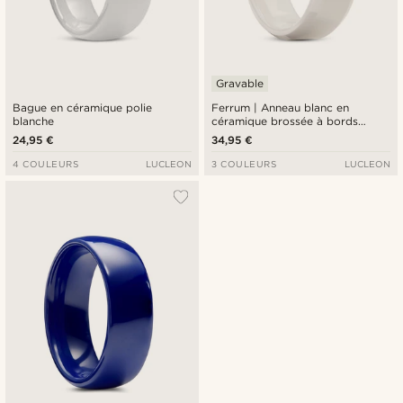
Gravable
Bague en céramique polie
Ferrum | Anneau blanc en
blanche
céramique brossée à bords
biseautés polis - 8 mm
24,95 €
34,95 €
4 COULEURS
LUCLEON
3 COULEURS
LUCLEON