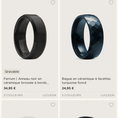
Le plus populaire
Nouveautés
Prix croissant
Prix décroissant
Gravable
Ferrum | Anneau noir en
Bague en céramique à facettes
céramique brossée à bords
turquoise foncé
biseautés polis - 8 mm
34,95 €
24,95 €
3 COULEURS
LUCLEON
5 COULEURS
LUCLEON